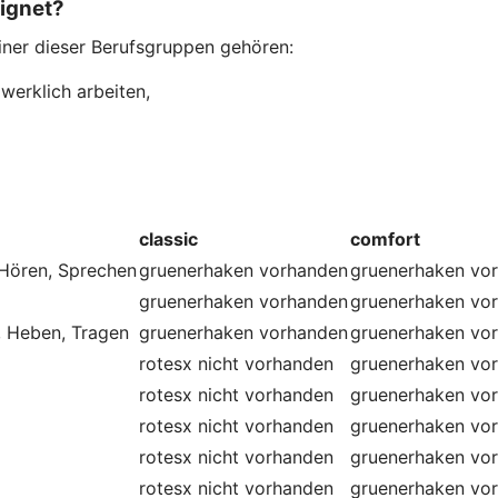
eignet?
einer dieser Berufsgruppen gehören:
werklich arbeiten,
classic
comfort
 Hören, Sprechen
gruenerhaken
vorhanden
gruenerhaken
vo
gruenerhaken
vorhanden
gruenerhaken
vo
, Heben, Tragen
gruenerhaken
vorhanden
gruenerhaken
vo
rotesx
nicht vorhanden
gruenerhaken
vo
rotesx
nicht vorhanden
gruenerhaken
vo
rotesx
nicht vorhanden
gruenerhaken
vo
rotesx
nicht vorhanden
gruenerhaken
vo
rotesx
nicht vorhanden
gruenerhaken
vo