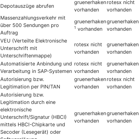
gruenerhaken
rotesx
nicht
Depotauszüge abrufen
vorhanden
vorhanden
Massenzahlungsverkehr mit
gruenerhaken
gruenerhaken
über 500 Sendungen pro
1
vorhanden
vorhanden
Auftrag
VEU (Verteilte Elektronische
rotesx
nicht
gruenerhaken
Unterschrift mit
vorhanden
vorhanden
Unterschriftenmappe)
Automatisierte Anbindung und
rotesx
nicht
gruenerhaken
Verarbeitung in SAP-Systemen
vorhanden
vorhanden
Autorisierung bzw.
gruenerhaken
rotesx
nicht
Legitimation per PIN/TAN
vorhanden
vorhanden
Autorisierung bzw.
Legitimation durch eine
elektronische
gruenerhaken
gruenerhaken
Unterschrift/Signatur (HBCI)
vorhanden
vorhanden
mittels HBCI-Chipkarte und
Secoder (Lesegerät) oder