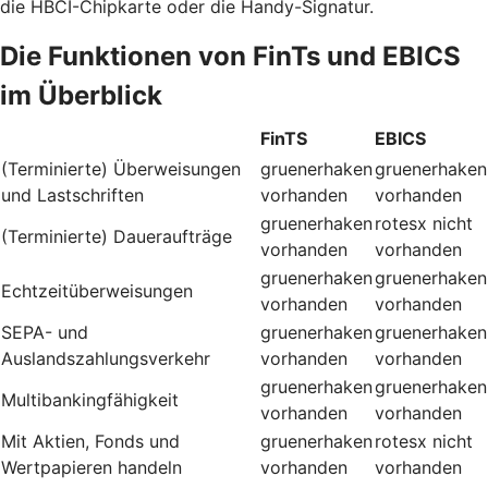
die HBCI-Chipkarte oder die Handy-Signatur.
Die Funktionen von FinTs und EBICS
im Überblick
FinTS
EBICS
(Terminierte) Überweisungen
gruenerhaken
gruenerhaken
und Lastschriften
vorhanden
vorhanden
gruenerhaken
rotesx
nicht
(Terminierte) Daueraufträge
vorhanden
vorhanden
gruenerhaken
gruenerhaken
Echtzeitüberweisungen
vorhanden
vorhanden
SEPA- und
gruenerhaken
gruenerhaken
Auslandszahlungsverkehr
vorhanden
vorhanden
gruenerhaken
gruenerhaken
Multibankingfähigkeit
vorhanden
vorhanden
Mit Aktien, Fonds und
gruenerhaken
rotesx
nicht
Wertpapieren handeln
vorhanden
vorhanden